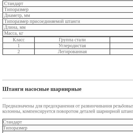
Cтандарт
Типоразмер
Диаметр, мм
Типоразмер присоединяемой штанги
Длина, мм
Масса, кг
Класс
Группа стали
1
Углеродистая
2
Легированная
Штанги насосные шарнирные
Предназначены для предохранения от развинчивания резьбовы
колонны, компенсируется поворотом деталей шарнирной штан
Стандарт
Типоразмер