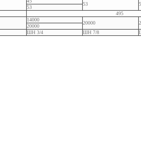
45
53
53
495
14000
20000
20000
ШН 3/4
ШН 7/8