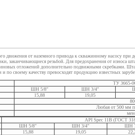
ого движения от наземного привода к скважинному насосу при 
вки, заканчивающиеся резьбой. Для предохранения от износа шт
афиновых отложений дополнительно подвижными скребками. Шта
 по своему качеству превосходят продукцию известных заруб
ТУ 3665-0
ШН 5/8″
ШН 3/4″
Ш
15,88
19,05
80
Любая от 500 мм 
мен
API Spec 11B (ГОСТ 318
ШН 5/8″
ШН 3/4″
ШН 7
15,88
19,05
22,