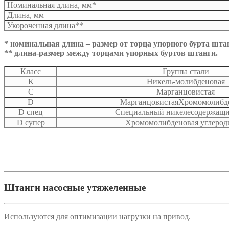
Номинальная длина, мм*
Длина, мм
Укороченная длина**
* номинальная длина – размер от торца упорного бурта шта
** длина-размер между торцами упорных буртов штанги.
Класс
Группа стали
К
Никель-молибденовая
C
Марганцовистая
D
МарганцовистаяХромомолибд
D спец
Специальный никелесодержащи
D супер
Хромомолибденовая углерод
Штанги насосные утяжеленные
Используются для оптимизации нагрузки на привод.