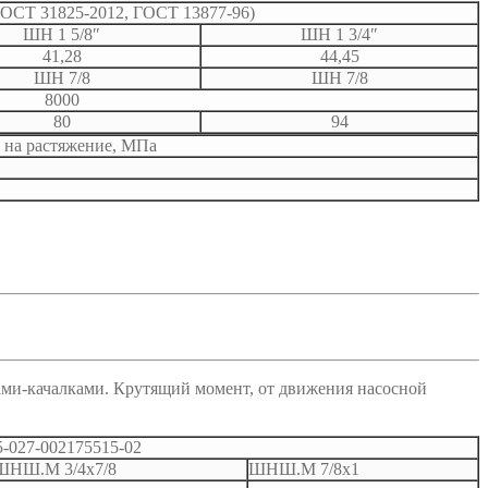
ОСТ 31825-2012, ГОСТ 13877-96)
ШН 1 5/8″
ШН 1 3/4″
41,28
44,45
ШН 7/8
ШН 7/8
8000
80
94
 на растяжение, МПа
ами-качалками. Крутящий момент, от движения насосной
-027-002175515-02
ШНШ.М 3/4х7/8
ШНШ.М 7/8х1