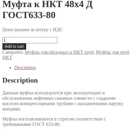
Муфта к НКТ 48х4 Д
ГОСТ633-80
Цена указана за штуку с НДС
Муфта
к
Add to cart
НКТ
Categories:
Муфты для обсадных и НКТ труб
,
Муфты для труб
48х4
НКТ
Д
ГОСТ633-
Description
80
quantity
Description
Данные муфты используются при эксплуатации и
обслуживании нефтяных скважин совместо с гладкими
насосно-компрессорными трубами с высаженными наружу
концами.
Муфты изготавливаются в строгом соответствии с
требованиями ГОСТ 633-80.