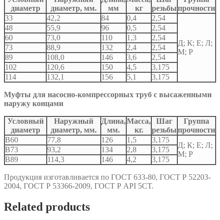
диаметр
диаметр, мм.
мм
кг
резьбы
прочности
33
42,2
84
0,4
2,54
48
55,9
96
0,5
2,54
60
73,0
110
1,3
2,54
Д; К; Е; Л;
73
88,9
132
2,4
2,54
М; Р
89
108,0
146
3,6
2,54
102
120,6
150
4,5
3,175
114
132,1
156
5,1
3,175
Муфты для насосно-компрессорных труб с высаженными
наружу концами
Условный
Наружный
Длина,
Масса,
Шаг
Группа
диаметр
диаметр, мм.
мм.
кг.
резьбы
прочности
В60
77,8
126
1,5
3,175
Д; К; Е; Л;
В73
93,2
134
2,8
3,175
М; Р
В89
114,3
146
4,2
3,175
Продукция изготавливается по ГОСТ 633-80, ГОСТ Р 52203-
2004, ГОСТ Р 53366-2009, ГОСТ Р API 5CT.
Related products